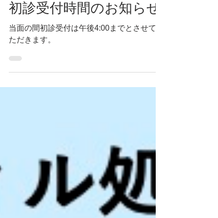
初診受付時間のお知らせ
点数を記載した詳細な明細書を、患者様に無
料で交付しております 初診（月1回）4点／
当面の間初診受付は午後4:00までとさせてい
再診（月1回）2点 ＜医療情報取得加算＞は
ただきます。
廃止となり＜電子的診療情報連携体制整備加
算＞へ変更となります。