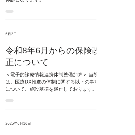
6月3日
令和8年6月からの保険改
正について
＜電子的診療情報連携体制整備加算＞ 当院
は、医療DX推進の体制に関する以下の事項
について、施設基準を満たしております。
・当院では、オンライン資格確認等システム
により取得した診療情報等を活用して診療を
実施しております。また、マイナ保険証の利
用を促進する等、医療DXを通じて質の高い
2025年6月16日
医療を提供できるよう取り組んでおります。
・算定した診療報酬の区分・項目の名称及び