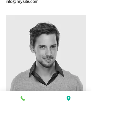
info@mysite.com
スタッフ4
役職
info@mysite.com